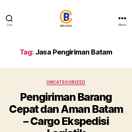
Cari
Menu
Forwarder
Cargo
Shipping
Customs
Tag:
Jasa Pengiriman Batam
Clearance
Breakbulk
Trucking
Quarantine
Kategori
Moving
UNCATEGORIZED
Warehousing
Pengiriman Barang
Heavy
Equipment
Cepat dan Aman Batam
Crane
Forklift
– Cargo Ekspedisi
Flat
Rack