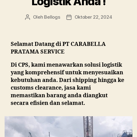
Logistik Anda !
Low
Bed
Batam
Oleh
Bellogs
Oktober 22, 2024
Penulis
Tanggal
artikel
artikel
Selamat Datang di PT CARABELLA
PRATAMA SERVICE
Di CPS, kami menawarkan solusi logistik
yang komprehensif untuk menyesuaikan
kebutuhan anda. Dari shipping hingga ke
customs clearance, jasa kami
memastikan barang anda diangkut
secara efisien dan selamat.