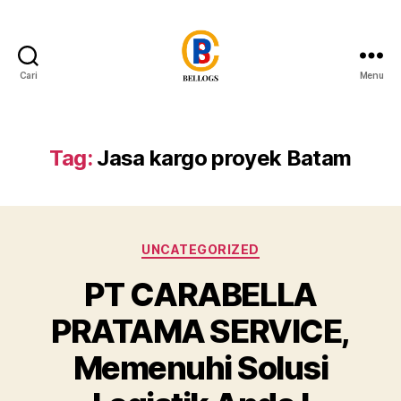
Cari
Menu
Forwarder
Cargo
Shipping
Customs
Tag:
Jasa kargo proyek Batam
Clearance
Breakbulk
Trucking
Quarantine
Kategori
Moving
UNCATEGORIZED
Warehousing
PT CARABELLA
Heavy
Equipment
PRATAMA SERVICE,
Crane
Forklift
Memenuhi Solusi
Flat
Rack