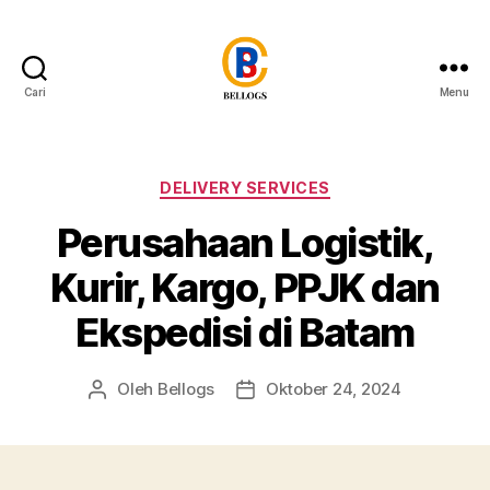
Cari
Menu
Forwarder
Cargo
Shipping
Customs
Kategori
DELIVERY SERVICES
Clearance
Perusahaan Logistik,
Breakbulk
Trucking
Kurir, Kargo, PPJK dan
Quarantine
Moving
Ekspedisi di Batam
Warehousing
Heavy
Equipment
Oleh
Bellogs
Oktober 24, 2024
Penulis
Tanggal
Crane
artikel
artikel
Forklift
Flat
Rack