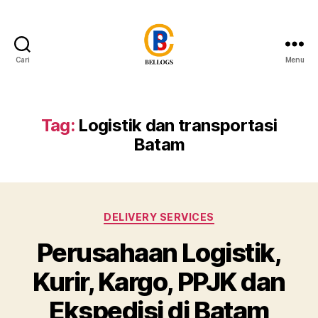
Cari
Menu
Forwarder
Cargo
Shipping
Customs
Tag:
Logistik dan transportasi
Clearance
Batam
Breakbulk
Trucking
Quarantine
Moving
Warehousing
Kategori
DELIVERY SERVICES
Heavy
Equipment
Perusahaan Logistik,
Crane
Kurir, Kargo, PPJK dan
Forklift
Flat
Ekspedisi di Batam
Rack