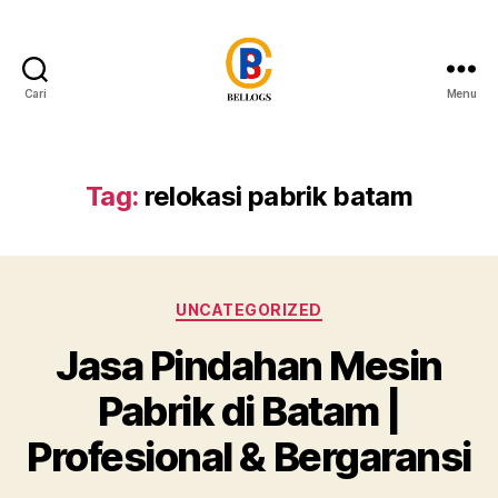
Cari
Menu
Forwarder
Cargo
Shipping
Customs
Tag:
relokasi pabrik batam
Clearance
Breakbulk
Trucking
Quarantine
Kategori
Moving
UNCATEGORIZED
Warehousing
Jasa Pindahan Mesin
Heavy
Equipment
Pabrik di Batam |
Crane
Forklift
Profesional & Bergaransi
Flat
Rack