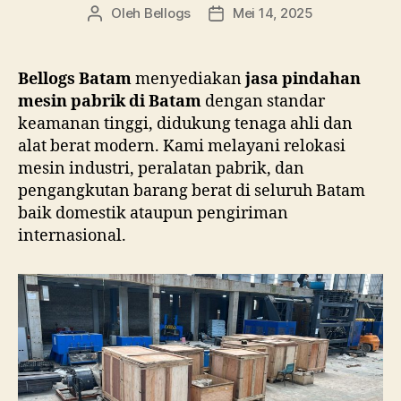
Low
Oleh
Bellogs
Mei 14, 2025
Penulis
Tanggal
Bed
artikel
artikel
Batam
Bellogs Batam
menyediakan
jasa pindahan
mesin pabrik di Batam
dengan standar
keamanan tinggi, didukung tenaga ahli dan
alat berat modern. Kami melayani relokasi
mesin industri, peralatan pabrik, dan
pengangkutan barang berat di seluruh Batam
baik domestik ataupun pengiriman
internasional.